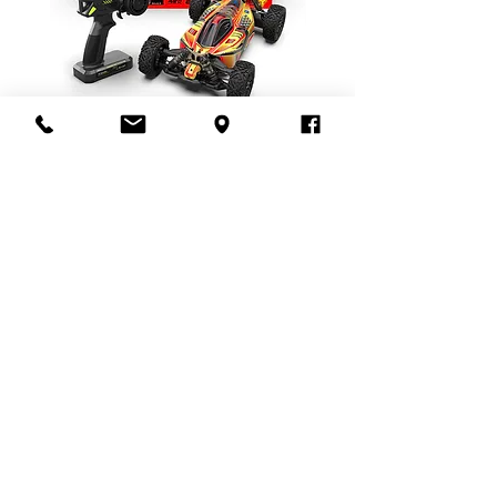
Rlaarlo DSKO8-RTR-R DSK
Rlaarlo DSK08-ROLLE
RTR Version 1:8 Scale
DSK ROLLER Version 1
Brushless Buggy
Scale Buggy
Disponible sur commande
Disponible sur comman
Venez vous
amuser
avec
nous
Nous sommes là pour vous aider!!