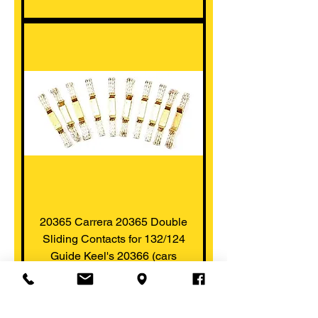
20365 Carrera 20365 Double
Sliding Contacts for 132/124
Guide Keel's 20366 (cars
Prix
14,99 $CA
Ajouter au panier