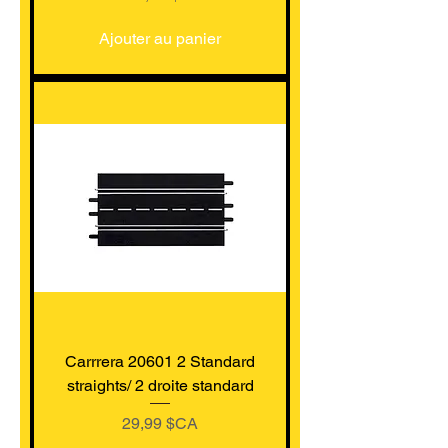
Ajouter au panier
Carrrera 20601 2 Standard
straights/ 2 droite standard
Prix
29,99 $CA