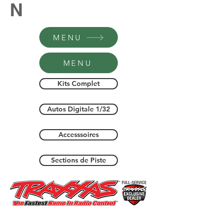
N
MENU
MENU
Kits Complet
Autos Digitale 1/32
Accesssoires
Sections de Piste