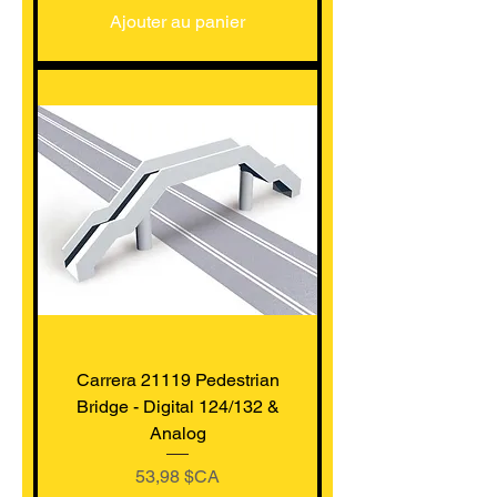
Ajouter au panier
Carrera 21119 Pedestrian
Bridge - Digital 124/132 &
Analog
Prix
53,98 $CA