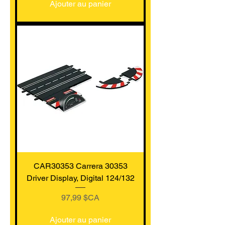
Ajouter au panier
CAR30353 Carrera 30353
Driver Display, Digital 124/132
Prix
97,99 $CA
Ajouter au panier