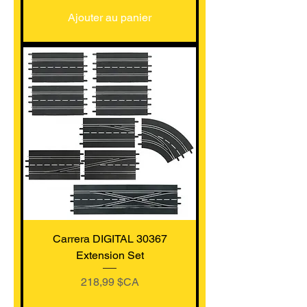
Ajouter au panier
Carrera DIGITAL 30367
Extension Set
Prix
218,99 $CA