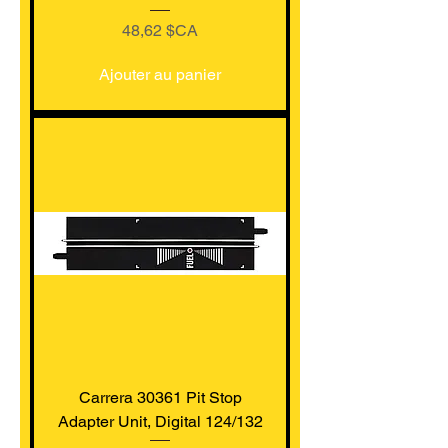
Prix
48,62 $CA
Ajouter au panier
Carrera 30361 Pit Stop
Adapter Unit, Digital 124/132