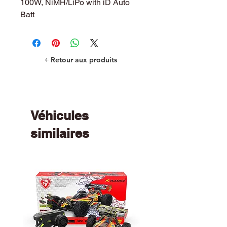
100W, NiMH/LiPo with iD Auto
Batt
￩ Retour aux produits
Véhicules
similaires