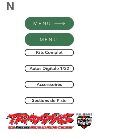
N
MENU
MENU
Kits Complet
Autos Digitale 1/32
Accesssoires
Sections de Piste