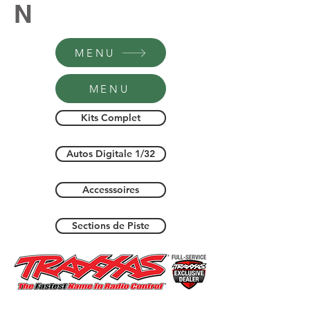
N
MENU
MENU
Kits Complet
Autos Digitale 1/32
Accesssoires
Sections de Piste