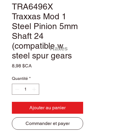
TRA6496X
Traxxas Mod 1
Steel Pinion 5mm
Shaft 24
(compatible w
+taxes
steel spur gears
Prix
8,98 $CA
Quantité
*
Ajouter au panier
Commander et payer