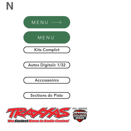
N
MENU
MENU
Kits Complet
Autos Digitale 1/32
Accesssoires
Sections de Piste