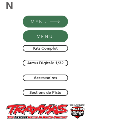
N
MENU
MENU
Kits Complet
Autos Digitale 1/32
Accesssoires
Sections de Piste