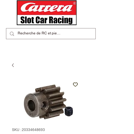
SKU : 20334648693