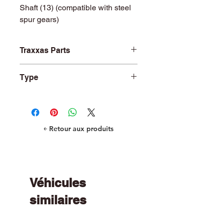
Shaft (13) (compatible with steel
spur gears)
Traxxas Parts
TRA6486X
Type
Mod 1.0 Pinions
￩ Retour aux produits
Véhicules
similaires