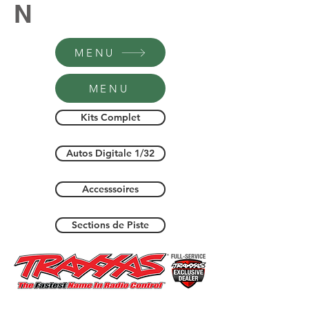
N
MENU
MENU
Kits Complet
Autos Digitale 1/32
Accesssoires
Sections de Piste