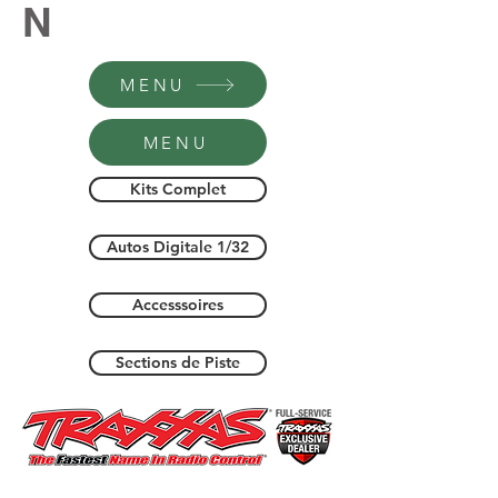
N
MENU
MENU
Kits Complet
Autos Digitale 1/32
Accesssoires
Sections de Piste