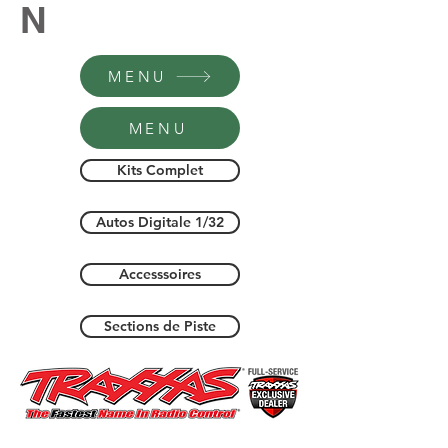
N
MENU
MENU
Kits Complet
Autos Digitale 1/32
Accesssoires
Sections de Piste