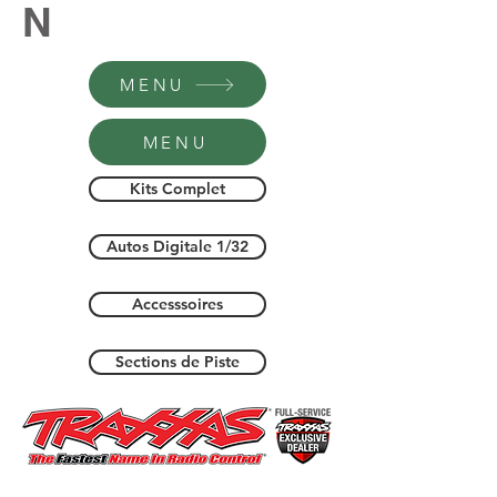
N
MENU
MENU
Kits Complet
Autos Digitale 1/32
Accesssoires
Sections de Piste