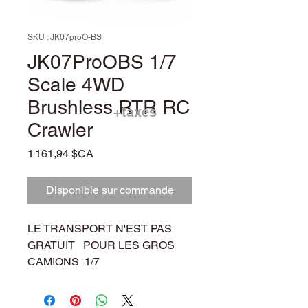
SKU : JK07proO-BS
JK07ProOBS 1/7
Scale 4WD
Brushless RTR RC
+taxes
Crawler
Prix
1 161,94 $CA
Disponible sur commande
LE TRANSPORT N'EST PAS
GRATUIT POUR LES GROS
CAMIONS 1/7
CONTACTEZ NOUS POUR LES
PRIX.