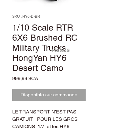
SKU : HY6-D-BR
1/10 Scale RTR
6X6 Brushed RC
Military Trucks
+taxes
HongYan HY6
Desert Camo
Prix
999,99 $CA
Disponible sur commande
LE TRANSPORT N'EST PAS
GRATUIT POUR LES GROS
CAMIONS 1/7 et les HY6
CONTACTEZ NOUS POUR LES