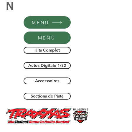
N
MENU
MENU
Kits Complet
Autos Digitale 1/32
Accesssoires
Sections de Piste