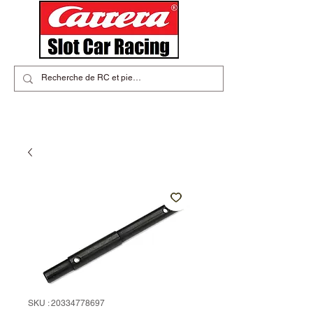
SKU : 20334778697