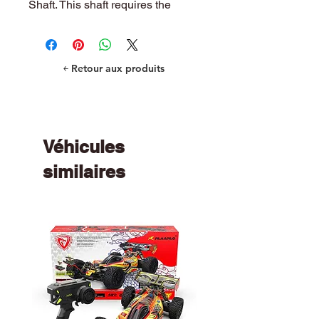
Shaft. This shaft requires the
Cush Drive Damper (TRA7794).
￩ Retour aux produits
Véhicules
similaires