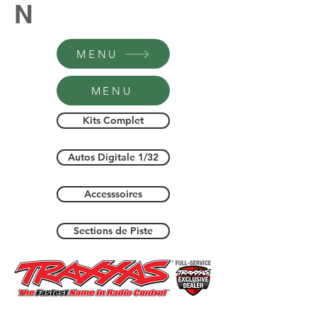
N
MENU
MENU
Kits Complet
Autos Digitale 1/32
Accesssoires
Sections de Piste