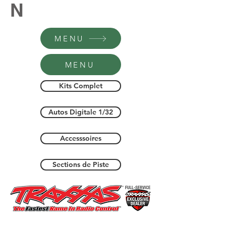
N
MENU
MENU
Kits Complet
Autos Digitale 1/32
Accesssoires
Sections de Piste