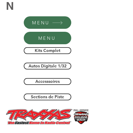
N
MENU
MENU
Kits Complet
Autos Digitale 1/32
Accesssoires
Sections de Piste