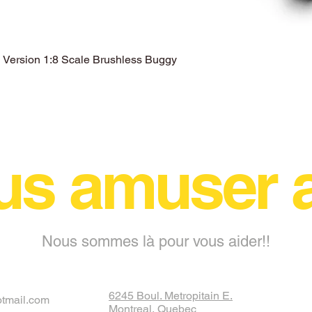
ersion 1:8 Scale Brushless Buggy
Aperçu rapide
us amuser
Nous sommes là pour vous aider!!
6245 Boul. Metropitain E.
otmail.com
Montreal, Quebec