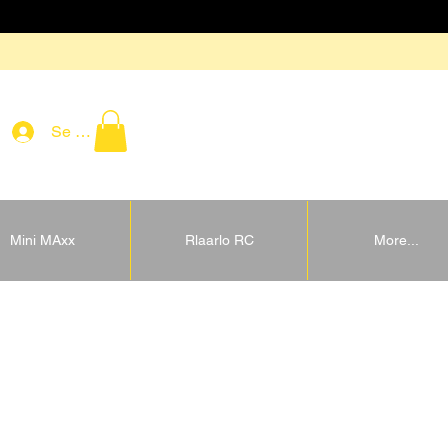
Se connecter
Mini MAxx
Rlaarlo RC
More...