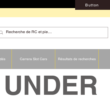
Button
idés
Carrera Slot Cars
Résultats de recherches
NDER