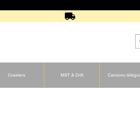
Crawlers
MST & Drift
Camions télégu
U