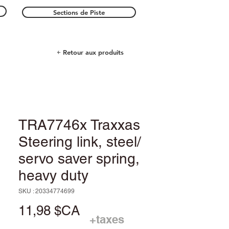
Sections de Piste
￩ Retour aux produits
TRA7746x Traxxas
Steering link, steel/
servo saver spring,
heavy duty
SKU : 20334774699
Prix
11,98 $CA
+taxes