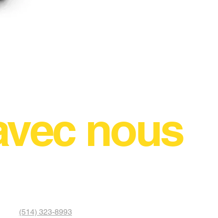
Rlaarlo DSK08-ROLLER-R D
Disponible sur commande
avec nous
(514) 323-8993