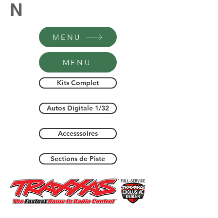
N
MENU
MENU
Kits Complet
Autos Digitale 1/32
Accesssoires
Sections de Piste