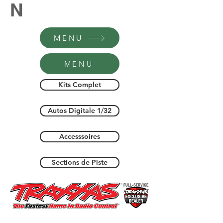
N
MENU
MENU
Kits Complet
Autos Digitale 1/32
Accesssoires
Sections de Piste