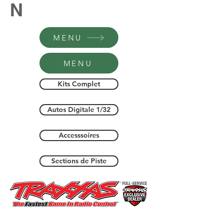
N
MENU
MENU
Kits Complet
Autos Digitale 1/32
Accesssoires
Sections de Piste