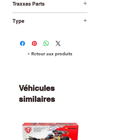
Traxxas Parts
TRA7043
Type
R/C Car and Truck Parts
￩ Retour aux produits
Véhicules
similaires