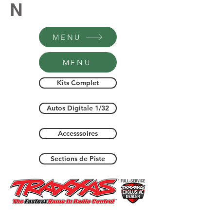
N
MENU
MENU
Kits Complet
Autos Digitale 1/32
Accesssoires
Sections de Piste