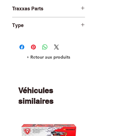
Traxxas Parts
TRA8997A
Type
R/C Car and Truck Parts
￩ Retour aux produits
Véhicules
similaires