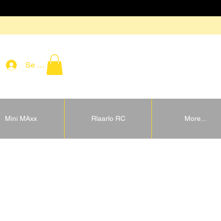
Se connecter
Mini MAxx
Rlaarlo RC
More...