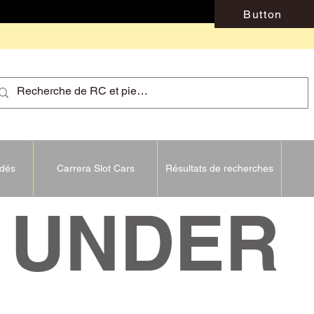
Button
idés
Carrera Slot Cars
Résultats de recherches
NDER