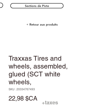
Sections de Piste
￩ Retour aux produits
Traxxas Tires and
wheels, assembled,
glued (SCT white
wheels,
SKU : 20334767493
Prix
22,98 $CA
+taxes