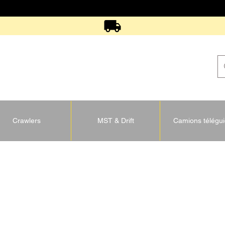
Crawlers
MST & Drift
Camions télégu
U