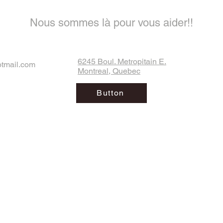
Nous sommes là pour vous aider!!
6245 Boul. Metropitain E.
otmail.com
Montreal, Quebec
Button