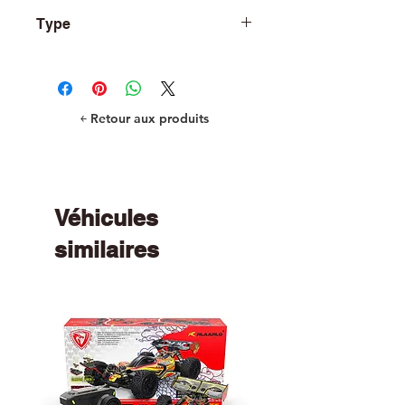
TRA8912G
Type
R/C Car and Truck Parts
￩ Retour aux produits
Véhicules
similaires