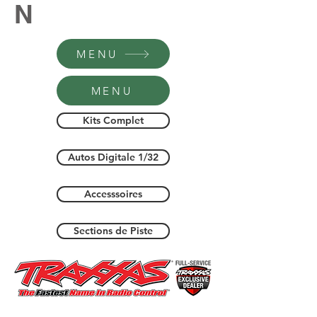
N
MENU
MENU
Kits Complet
Autos Digitale 1/32
Accesssoires
Sections de Piste