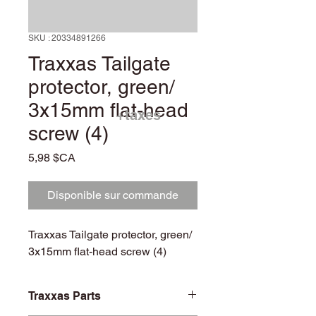
SKU : 20334891266
Traxxas Tailgate
protector, green/
3x15mm flat-head
+taxes
screw (4)
Prix
5,98 $CA
Disponible sur commande
Traxxas Tailgate protector, green/
3x15mm flat-head screw (4)
Traxxas Parts