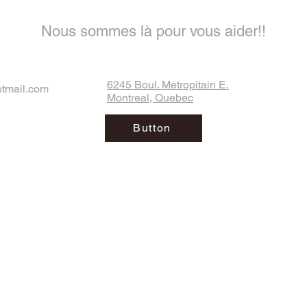
Nous sommes là pour vous aider!!
6245 Boul. Metropitain E.
otmail.com
Montreal, Quebec
Button