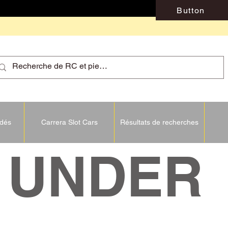
Button
idés
Carrera Slot Cars
Résultats de recherches
NDER