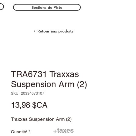
Sections de Piste
￩ Retour aux produits
TRA6731 Traxxas
Suspension Arm (2)
SKU : 20334673107
Prix
13,98 $CA
Traxxas Suspension Arm (2)
+taxes
Quantité
*