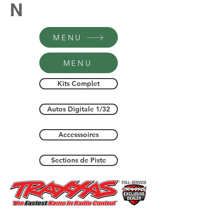
N
MENU
MENU
Kits Complet
Autos Digitale 1/32
Accesssoires
Sections de Piste