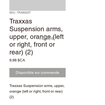
SKU : TRA8929T
Traxxas
Suspension arms,
upper, orange (left
+taxes
or right, front or
rear) (2)
Prix
9,98 $CA
Disponible sur commande
Traxxas Suspension arms, upper,
orange (left or right, front or rear)
(2)