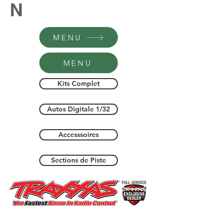
N
MENU
MENU
Kits Complet
Autos Digitale 1/32
Accesssoires
Sections de Piste