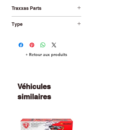
Traxxas Parts
TRA7768
Type
R/C Car and Truck Parts
￩ Retour aux produits
Véhicules
similaires