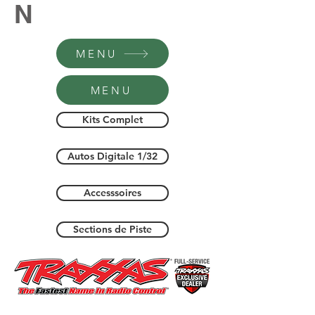
N
MENU
MENU
Kits Complet
Autos Digitale 1/32
Accesssoires
Sections de Piste