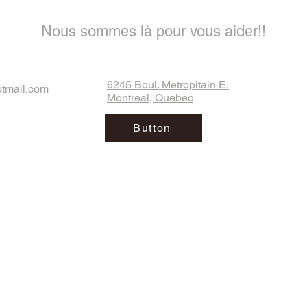
Nous sommes là pour vous aider!!
6245 Boul. Metropitain E.
otmail.com
Montreal, Quebec
Button