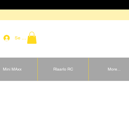
Se connecter
Mini MAxx
Rlaarlo RC
More...