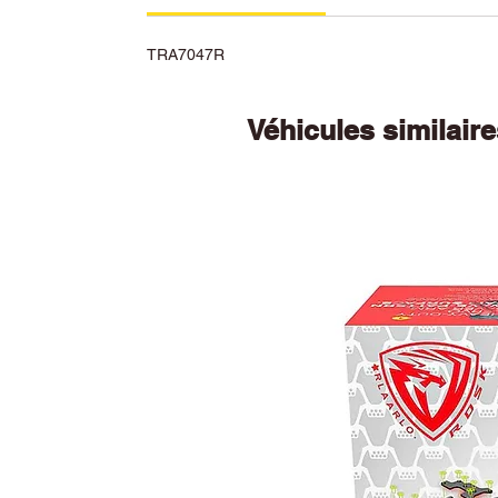
TRA7047R
Véhicules similair