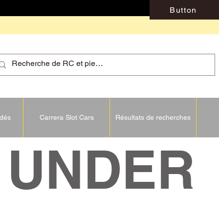
Button
idés
Carrera Slot Cars
Résultats de recherches
NDER