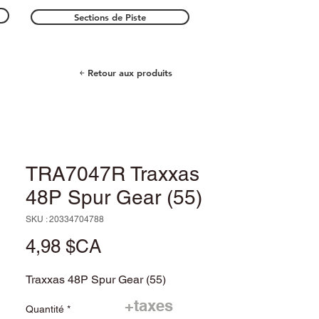
Sections de Piste
￩ Retour aux produits
TRA7047R Traxxas
48P Spur Gear (55)
SKU : 20334704788
Prix
4,98 $CA
Traxxas 48P Spur Gear (55)
+taxes
Quantité
*