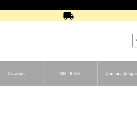
Crawlers
MST & Drift
Camions télégu
U