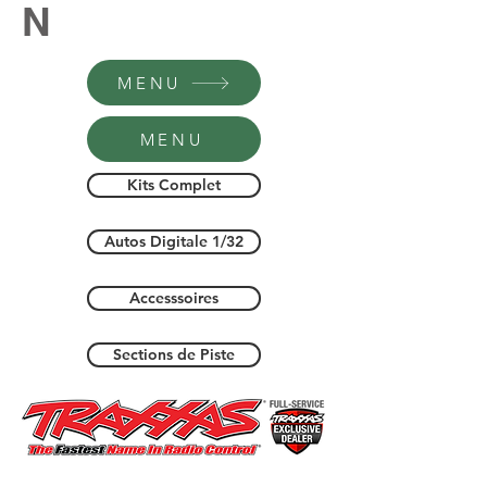
N
MENU
MENU
Kits Complet
Autos Digitale 1/32
Accesssoires
Sections de Piste