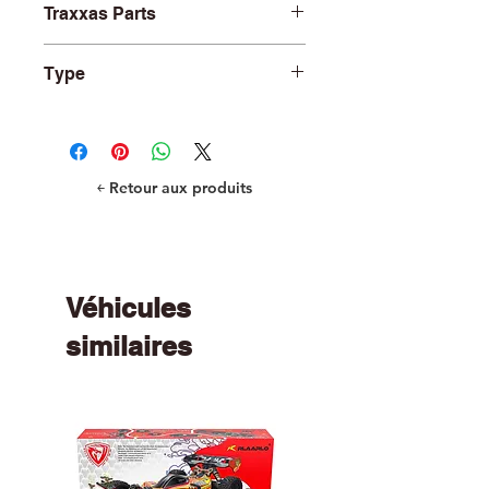
Traxxas Parts
TRA7669
Type
R/C Car and Truck Parts
￩ Retour aux produits
Véhicules
similaires