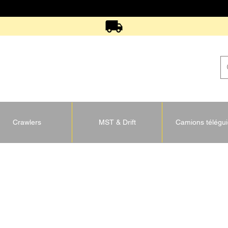
Crawlers
MST & Drift
Camions télégu
U