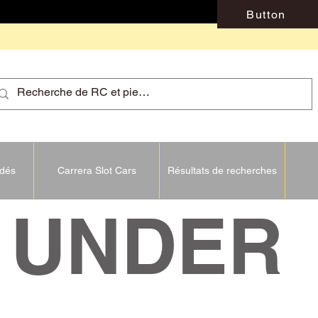
Button
idés
Carrera Slot Cars
Résultats de recherches
NDER