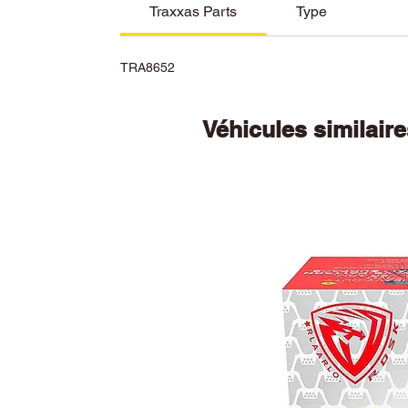
Traxxas Parts
Type
TRA8652
Véhicules similair