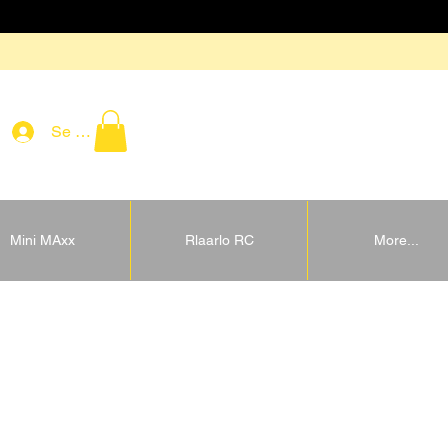
Se connecter
Mini MAxx
Rlaarlo RC
More...