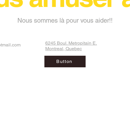
Nous sommes là pour vous aider!!
6245 Boul. Metropitain E.
otmail.com
Montreal, Quebec
Button