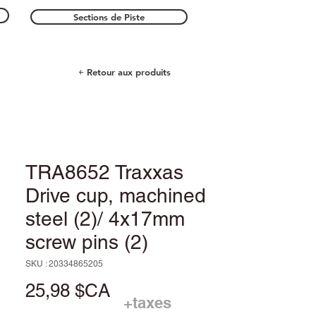
Sections de Piste
￩ Retour aux produits
TRA8652 Traxxas
Drive cup, machined
steel (2)/ 4x17mm
screw pins (2)
SKU : 20334865205
Prix
25,98 $CA
+taxes