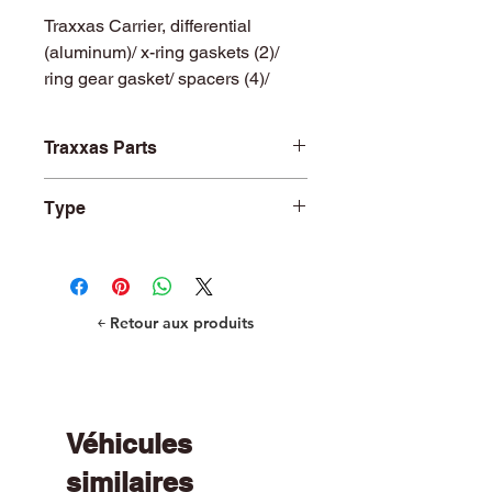
Traxxas Carrier, differential
(aluminum)/ x-ring gaskets (2)/
ring gear gasket/ spacers (4)/
12.2x18x0.5 MW
Traxxas Parts
TRA8681X
Type
R/C Car and Truck Parts
￩ Retour aux produits
Véhicules
similaires