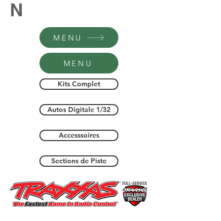
N
MENU
MENU
Kits Complet
Autos Digitale 1/32
Accesssoires
Sections de Piste