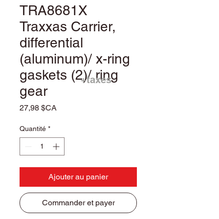
TRA8681X
Traxxas Carrier,
differential
(aluminum)/ x-ring
gaskets (2)/ ring
+taxes
gear
Prix
27,98 $CA
Quantité
*
Ajouter au panier
Commander et payer