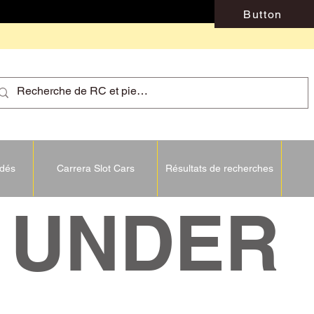
Button
idés
Carrera Slot Cars
Résultats de recherches
NDER