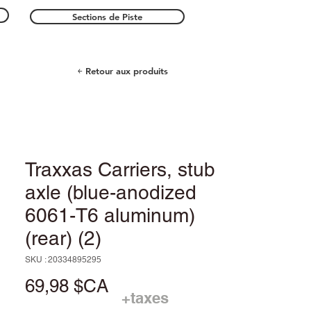
Sections de Piste
￩ Retour aux produits
Traxxas Carriers, stub
axle (blue-anodized
6061-T6 aluminum)
(rear) (2)
SKU : 20334895295
Prix
69,98 $CA
+taxes