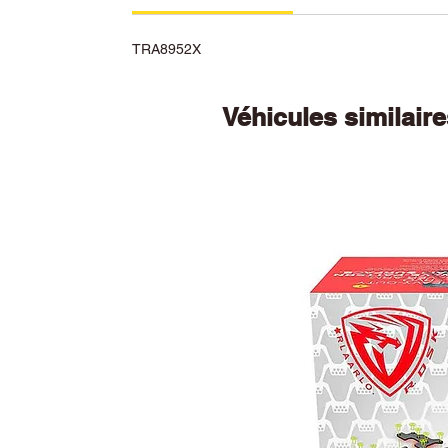
TRA8952X
Véhicules similair