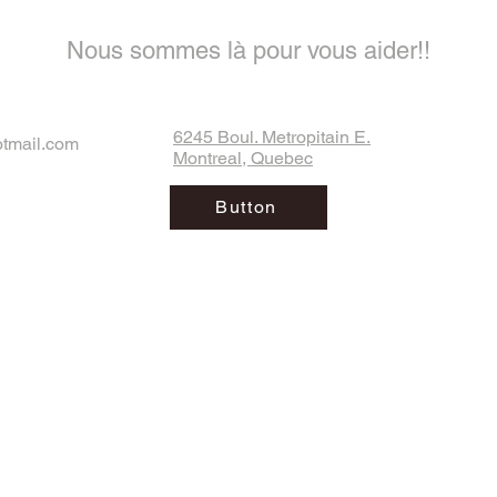
Nous sommes là pour vous aider!!
6245 Boul. Metropitain E.
otmail.com
Montreal, Quebec
Button