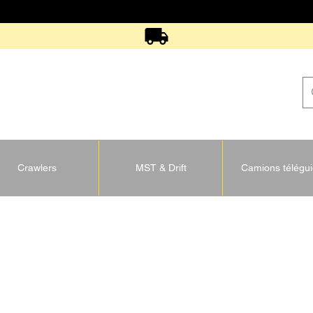
Crawlers
MST & Drift
Camions télégu
U