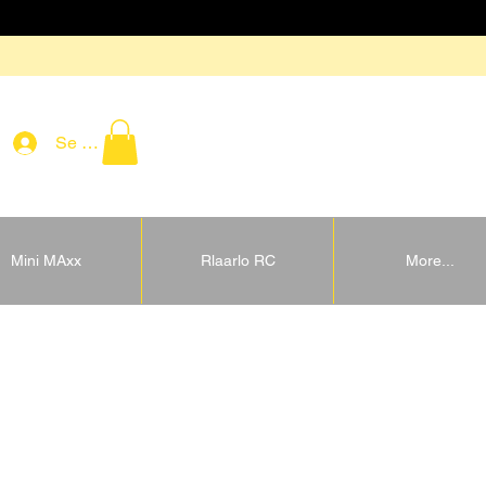
Se connecter
Mini MAxx
Rlaarlo RC
More...