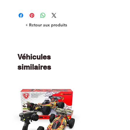
R/C Car and Truck Parts
￩ Retour aux produits
Véhicules
similaires