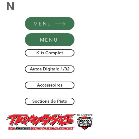
N
MENU
MENU
Kits Complet
Autos Digitale 1/32
Accesssoires
Sections de Piste