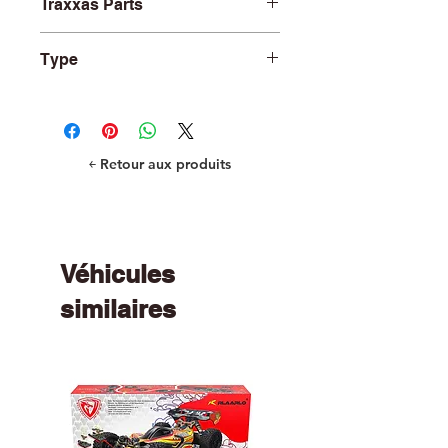
Traxxas Parts
TRA8965T
Type
Parts
￩ Retour aux produits
Véhicules
similaires