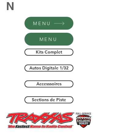
N
MENU
MENU
Kits Complet
Autos Digitale 1/32
Accesssoires
Sections de Piste