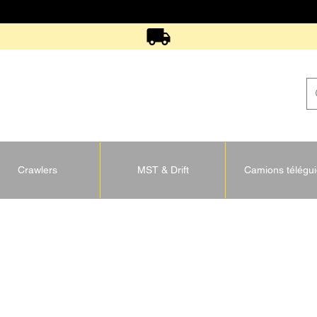
Crawlers
MST & Drift
Camions télégu
U