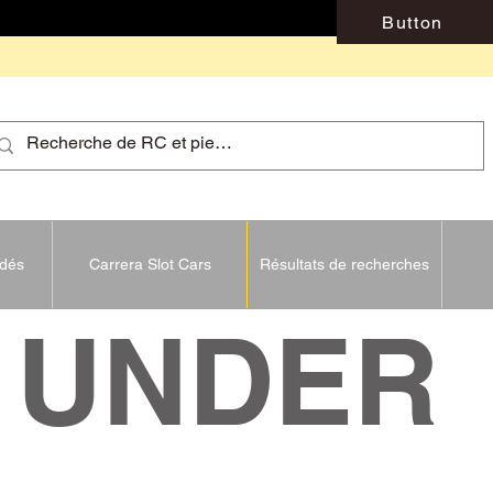
Button
idés
Carrera Slot Cars
Résultats de recherches
NDER