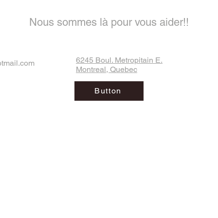
Nous sommes là pour vous aider!!
6245 Boul. Metropitain E.
otmail.com
Montreal, Quebec
Button