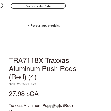
Sections de Piste
￩ Retour aux produits
TRA7118X Traxxas
Aluminum Push Rods
(Red) (4)
SKU : 20334711892
Prix
27,98 $CA
Traxxas Aluminum Push Rods (Red)
+taxes