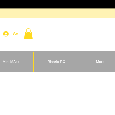
Se connecter
Mini MAxx
Rlaarlo RC
More...