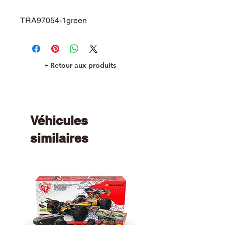
TRA97054-1green
Traxxas TRX-4M Land Rover
Defender 1/18 RTR Trail Truck,
green
￩ Retour aux produits
Véhicules
similaires