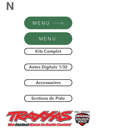
N
MENU
MENU
Kits Complet
Autos Digitale 1/32
Accesssoires
Sections de Piste