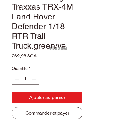
Traxxas TRX-4M
Land Rover
Defender 1/18
RTR Trail
Truck,green/ve
+taxes
Prix
269,98 $CA
Quantité
*
Ajouter au panier
Commander et payer