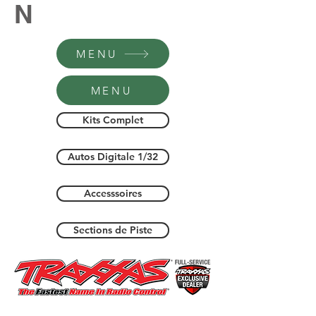
N
MENU
MENU
Kits Complet
Autos Digitale 1/32
Accesssoires
Sections de Piste