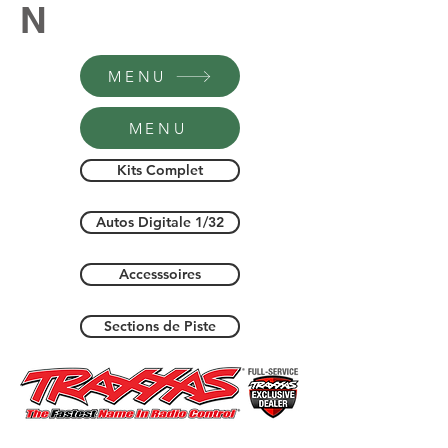
N
MENU
MENU
Kits Complet
Autos Digitale 1/32
Accesssoires
Sections de Piste