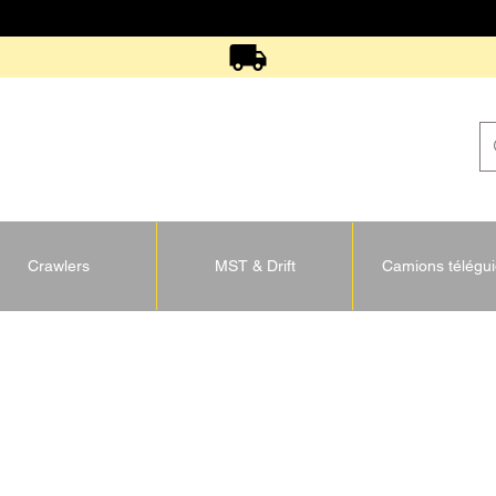
Crawlers
MST & Drift
Camions télégu
U