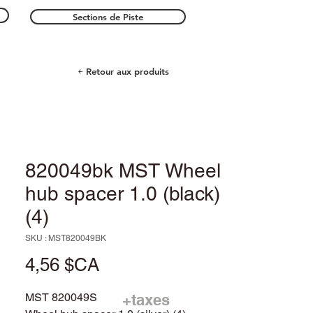
Sections de Piste
￩ Retour aux produits
820049bk MST Wheel
hub spacer 1.0 (black)
(4)
SKU : MST820049BK
Prix
4,56 $CA
MST 820049S
+taxes