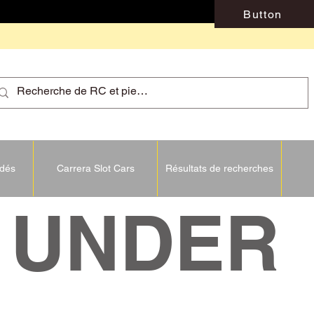
Button
idés
Carrera Slot Cars
Résultats de recherches
NDER