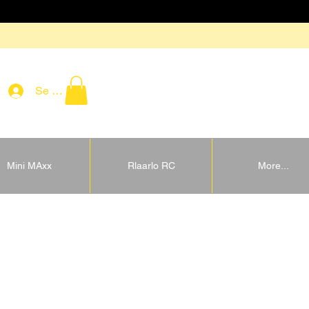
Se connecter
Mini MAxx
Rlaarlo RC
More...