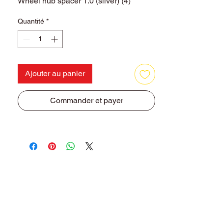
Wheel hub spacer 1.0 (silver) (4)
Quantité
*
Ajouter au panier
Commander et payer