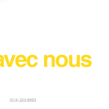
Rlaarlo DSK08-ROLLER-R D
Disponible sur commande
avec nous
(514) 323-8993