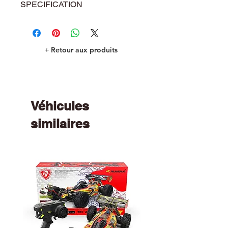
SPECIFICATION
For
FMX-D
FSX-D
￩ Retour aux produits
FXX-D
Véhicules
similaires