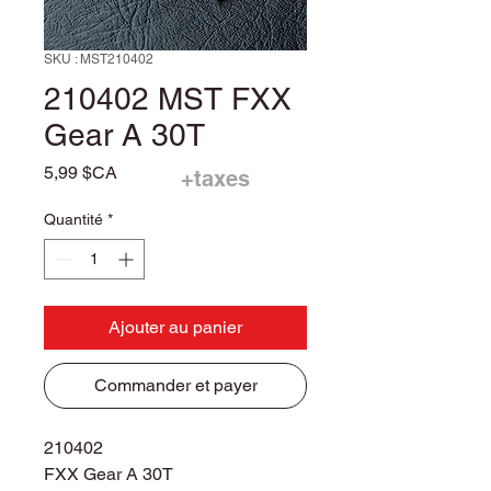
SKU : MST210402
210402 MST FXX
Gear A 30T
Prix
5,99 $CA
+taxes
Quantité
*
Ajouter au panier
Commander et payer
210402
FXX Gear A 30T