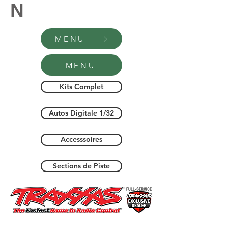
N
MENU
MENU
Kits Complet
Autos Digitale 1/32
Accesssoires
Sections de Piste