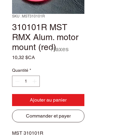
SKU : MST310101R
310101R MST
RMX Alum. motor
mount (red)
+taxes
Prix
10,32 $CA
Quantité
*
Ajouter au panier
Commander et payer
MST 310101R