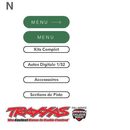
N
MENU
MENU
Kits Complet
Autos Digitale 1/32
Accesssoires
Sections de Piste