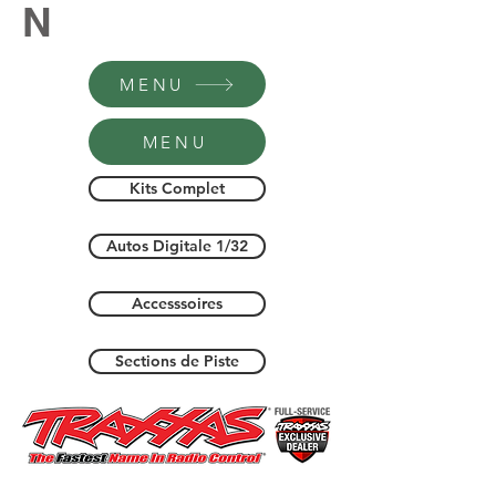
N
MENU
MENU
Kits Complet
Autos Digitale 1/32
Accesssoires
Sections de Piste