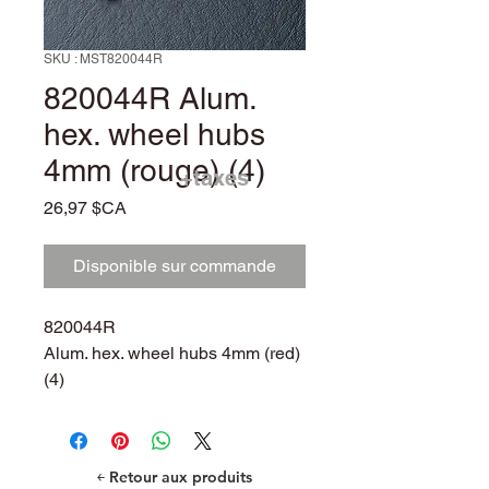
SKU : MST820044R
820044R Alum.
hex. wheel hubs
4mm (rouge) (4)
+taxes
Prix
26,97 $CA
Disponible sur commande
820044R
Alum. hex. wheel hubs 4mm (red)
(4)
￩ Retour aux produits