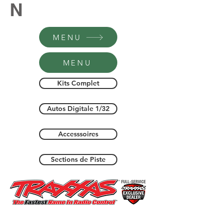
N
MENU
MENU
Kits Complet
Autos Digitale 1/32
Accesssoires
Sections de Piste