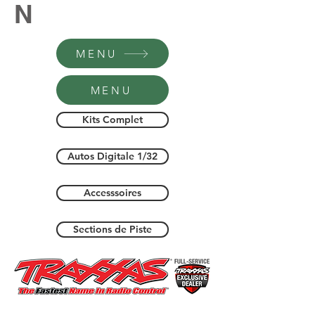
N
MENU
MENU
Kits Complet
Autos Digitale 1/32
Accesssoires
Sections de Piste