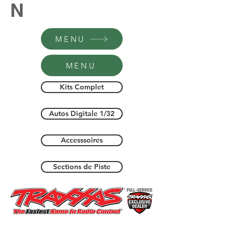
N
MENU
MENU
Kits Complet
Autos Digitale 1/32
Accesssoires
Sections de Piste