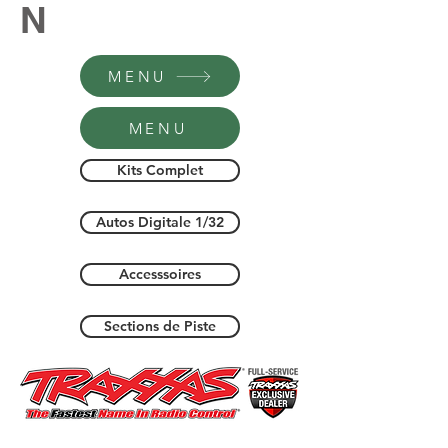
N
MENU
MENU
Kits Complet
Autos Digitale 1/32
Accesssoires
Sections de Piste