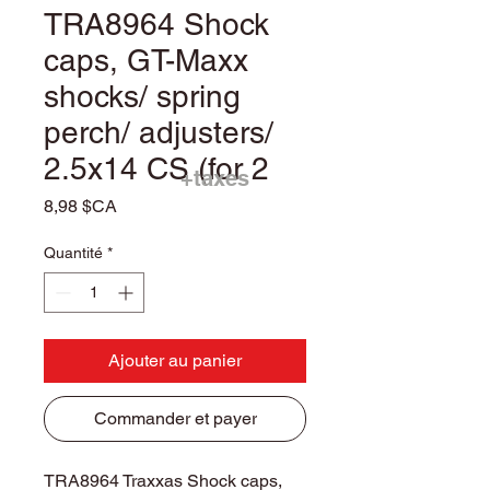
TRA8964 Shock
caps, GT-Maxx
shocks/ spring
perch/ adjusters/
2.5x14 CS (for 2
+taxes
Prix
8,98 $CA
Quantité
*
Ajouter au panier
Commander et payer
TRA8964 Traxxas Shock caps,