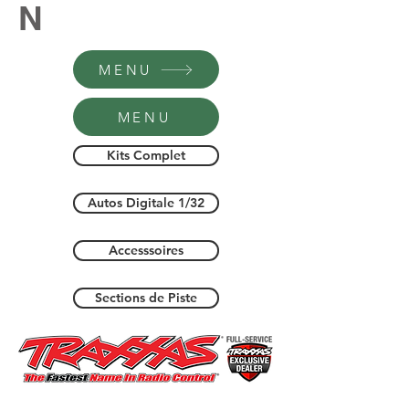
N
MENU
MENU
Kits Complet
Autos Digitale 1/32
Accesssoires
Sections de Piste