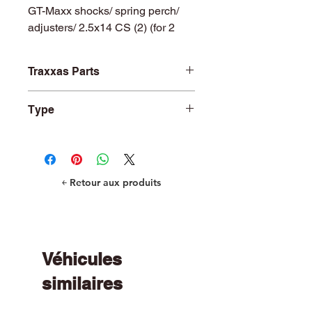
GT-Maxx shocks/ spring perch/
adjusters/ 2.5x14 CS (2) (for 2
shocks)
Traxxas Parts
TRA8964
Type
Parts
￩ Retour aux produits
Véhicules
similaires