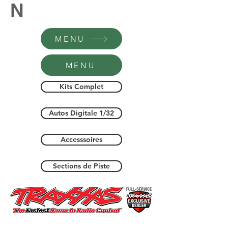
N
MENU
MENU
Kits Complet
Autos Digitale 1/32
Accesssoires
Sections de Piste