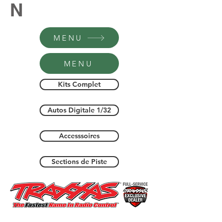
N
MENU
MENU
Kits Complet
Autos Digitale 1/32
Accesssoires
Sections de Piste