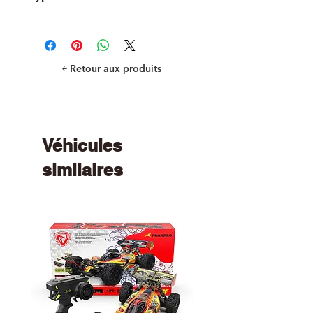
R/C Car and Truck Parts
￩ Retour aux produits
Véhicules
similaires