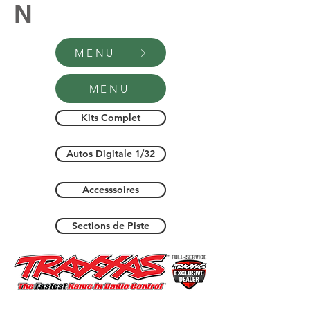
N
MENU
MENU
Kits Complet
Autos Digitale 1/32
Accesssoires
Sections de Piste