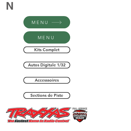
N
MENU
MENU
Kits Complet
Autos Digitale 1/32
Accesssoires
Sections de Piste