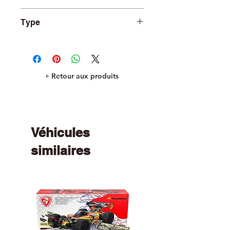
TRA6830X
Type
R/C Car and Truck Parts
￩ Retour aux produits
Véhicules
similaires